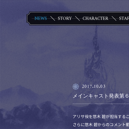
NEWS
STORY
CHARACTER
STA
2017.10.03
メインキャスト発表第６弾
アリサ役を悠木 碧が担当するこ
さらに悠木 碧からのコメント