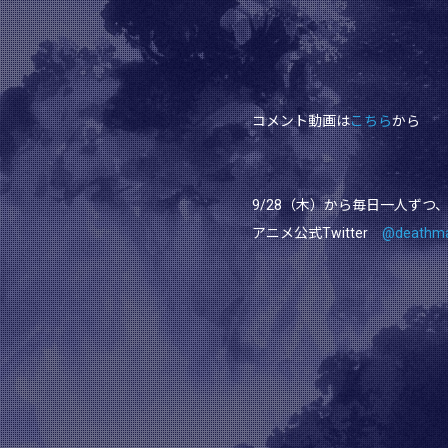
コメント動画は
こちら
から
9/28（木）から毎日一人ずつ
アニメ公式Twitter
@deathm